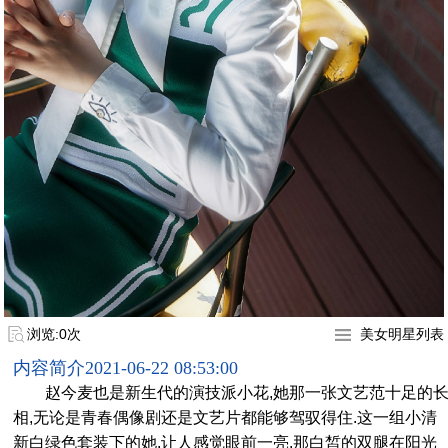
浏览:0次
美女明星列表
内容简介
2021-06-22 08:53:00
赵今麦也是新生代的演技派小花,她那一张文艺范十足的
相,无论是青春偶像剧还是文艺片都能够驾驭得住.这一组小清
新白绿色套装下的她,让人感觉眼前一亮,那白皙的双腿在阳光