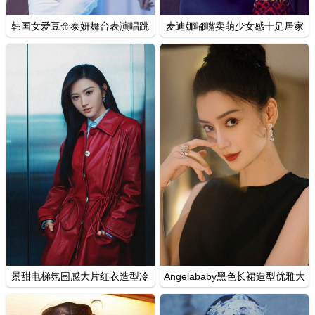
韩国女爱豆金泰妍舞台表演唱跳
麦迪娜嘟嘴卖萌少女感十足居家
俱佳图片
写真美照
景甜电梯氛围感大片红衣造型冷
Angelababy黑色长裙造型优雅大
艳大气
方