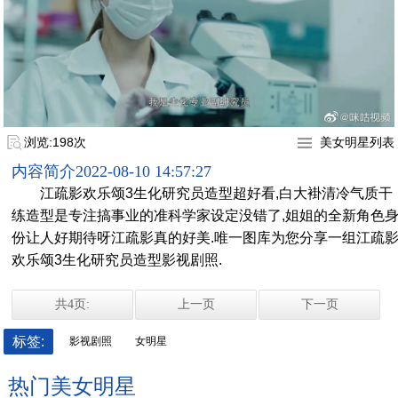
浏览:198次
美女明星列表
内容简介
2022-08-10 14:57:27
江疏影欢乐颂3生化研究员造型超好看,白大褂清冷气质干
练造型是专注搞事业的准科学家设定没错了,姐姐的全新角色
份让人好期待呀江疏影真的好美.唯一图库为您分享一组江疏
欢乐颂3生化研究员造型影视剧照.
共4页:
上一页
下一页
标签:
影视剧照
女明星
热门美女明星