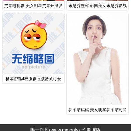
贾青电视剧 美女明星贾青开播发
宋慧乔整容 韩国美女宋慧乔影视
布会写真
剧照图片
杨幂密逃4校服剧照减龄又可爱
造型写真
郭采洁妈妈 美女明星郭采洁时尚
杂志封面
唯一图库(www.mmonly.cc)
电脑版