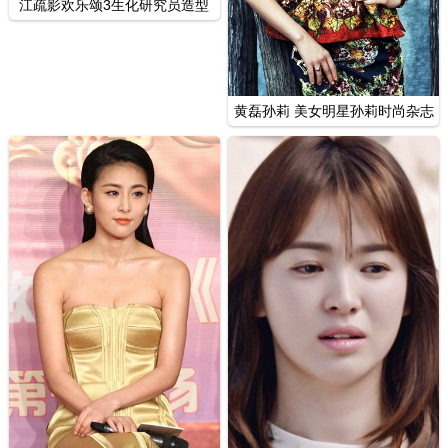
江疏影欢乐颂3生化研究员造型
影视剧照
黄磊孙莉 美女明星孙莉时尚杂志
封面写真