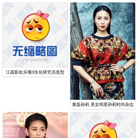
江疏影欢乐颂3生化研究员造型
影视剧照
黄磊孙莉 美女明星孙莉时尚杂志
封面写真