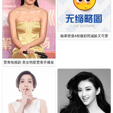
杨幂密逃4校服剧照减龄又可爱
造型写真
贾青电视剧 美女明星贾青开播发
布会写真