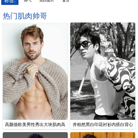
标签:
帅气
黑白图片
复古
热门肌肉帅哥
高颜值欧美男性秀出大块肌肉高
井柏然黑白印花衬衫内搭白背心
清写真
清爽帅气写真