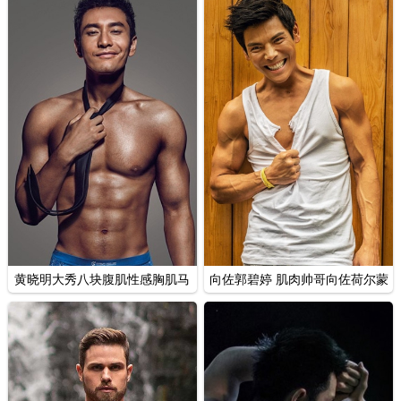
黄晓明大秀八块腹肌性感胸肌马
向佐郭碧婷 肌肉帅哥向佐荷尔蒙
甲线写真
爆棚写真