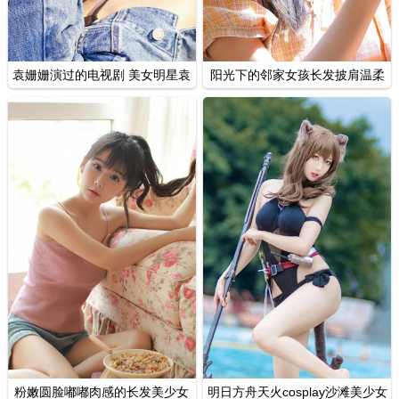
袁姗姗演过的电视剧 美女明星袁
阳光下的邻家女孩长发披肩温柔
姗姗写真
动人写真
粉嫩圆脸嘟嘟肉感的长发美少女
明日方舟天火cosplay沙滩美少女