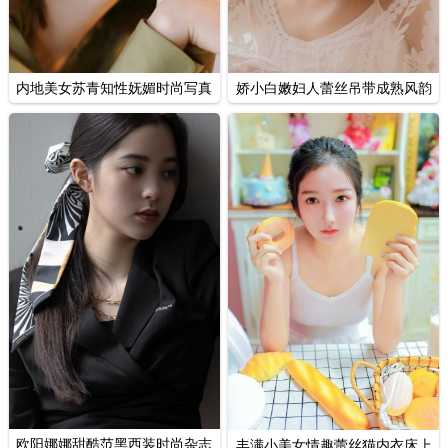
内地美女苏青知性妩媚时尚写真
娇小白嫩妇人蕾丝吊带成熟风韵
私房图片
欧阳娜娜甜酷范黑西装时尚杂志
丰满小美女情趣蕾丝猫内衣床上