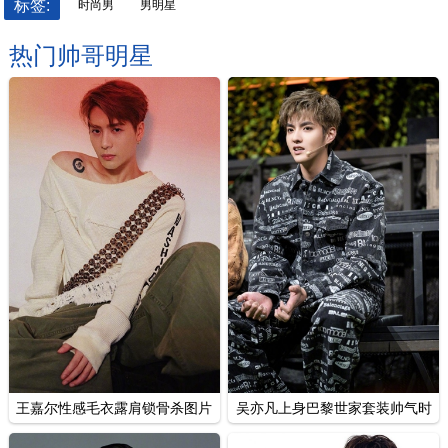
标签:
时尚男
男明星
热门帅哥明星
王嘉尔性感毛衣露肩锁骨杀图片
吴亦凡上身巴黎世家套装帅气时
尚图片