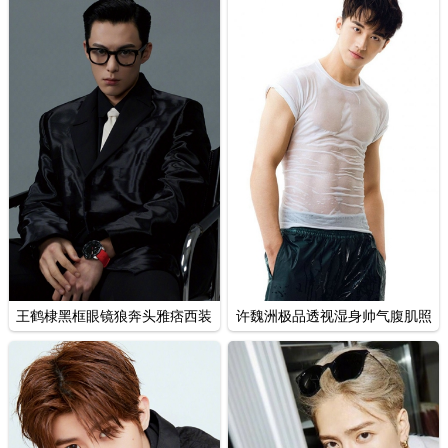
王鹤棣黑框眼镜狼奔头雅痞西装
许魏洲极品透视湿身帅气腹肌照
时尚写真