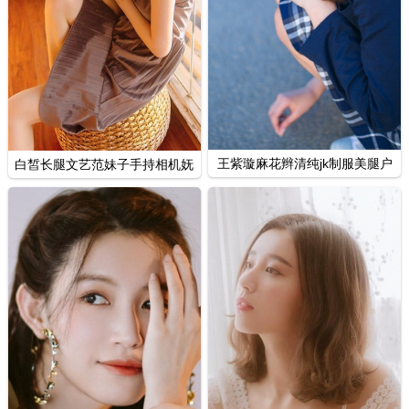
王紫璇麻花辫清纯jk制服美腿户
白皙长腿文艺范妹子手持相机妩
外写真集
媚私拍照