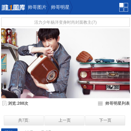
帅哥图片
帅哥明星
活力少年杨洋变身时尚封面教主(7)
唯一图库
浏览:288次
帅哥明星列表
共7页:
上一页
下一页