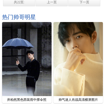
共22页:
上一页
下一页
热门帅哥明星
井柏然黑色西装雨中撑伞照
帅气迷人肖战高清横屏图片