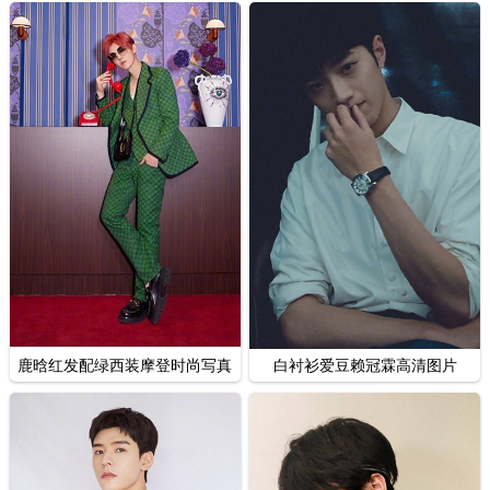
鹿晗红发配绿西装摩登时尚写真
白衬衫爱豆赖冠霖高清图片