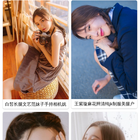
王紫璇麻花辫清纯jk制服美腿户
白皙长腿文艺范妹子手持相机妩
外写真集
媚私拍照