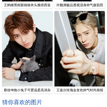
王鹤棣黑框眼镜狼奔头雅痞西装
许魏洲极品透视湿身帅气腹肌照
时尚写真
蔡徐坤抱小兔子可爱温柔高清杂
王嘉尔玫瑰金发色帅气时尚画报
志图片
写真
猜你喜欢的图片