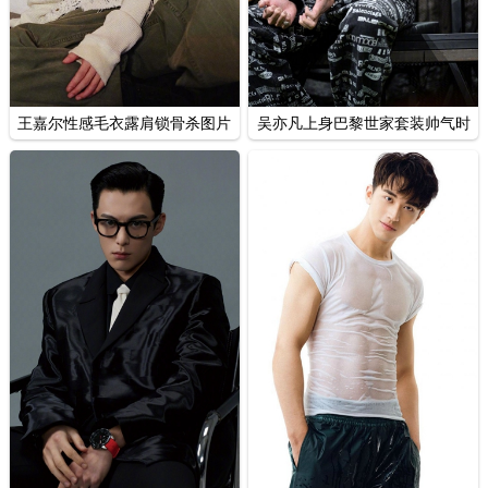
王嘉尔性感毛衣露肩锁骨杀图片
吴亦凡上身巴黎世家套装帅气时
尚图片