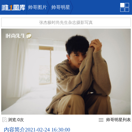
帅哥图片
帅哥明星
张杰极时尚先生杂志摄影写真
唯一图库
浏览:0次
帅哥明星列表
内容简介
2021-02-24 16:30:00