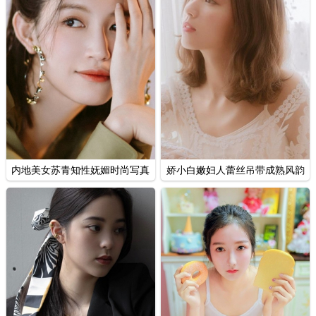
内地美女苏青知性妩媚时尚写真
娇小白嫩妇人蕾丝吊带成熟风韵
私房图片