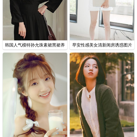
韩国人气模特孙允珠素裙黑裙养
早安性感美女清新闺房诱惑图片
眼图片