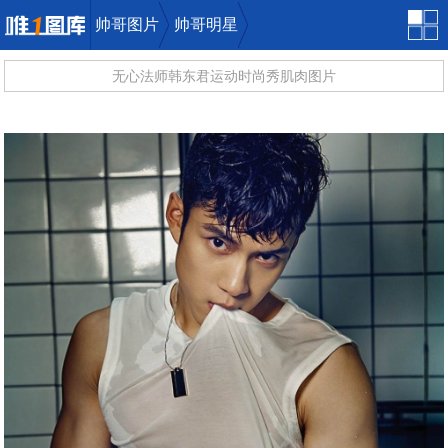
帅哥图片
帅哥明星
无心法师韩东君运动时尚秀肌肉图片
唯一图库