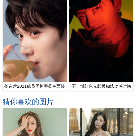
创造营2021成员周柯宇蓝色西装
王一博红色光影模糊炫动感时尚
清秀气质图片
摄影图片
猜你喜欢的图片