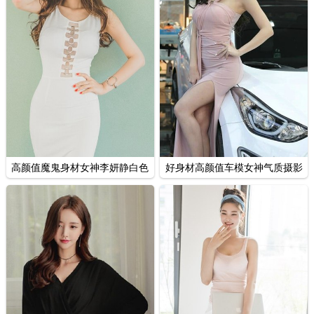
高颜值魔鬼身材女神李妍静白色
好身材高颜值车模女神气质摄影
长裙室内写真
图片