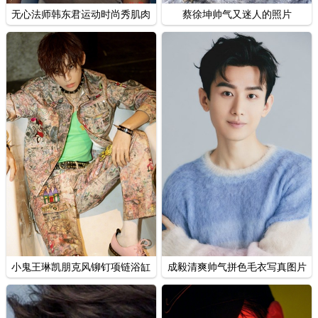
无心法师韩东君运动时尚秀肌肉
蔡徐坤帅气又迷人的照片
图片
小鬼王琳凯朋克风铆钉项链浴缸
成毅清爽帅气拼色毛衣写真图片
混搭时尚图片