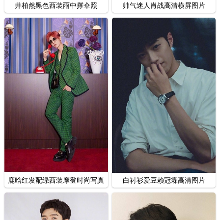
井柏然黑色西装雨中撑伞照
帅气迷人肖战高清横屏图片
鹿晗红发配绿西装摩登时尚写真
白衬衫爱豆赖冠霖高清图片