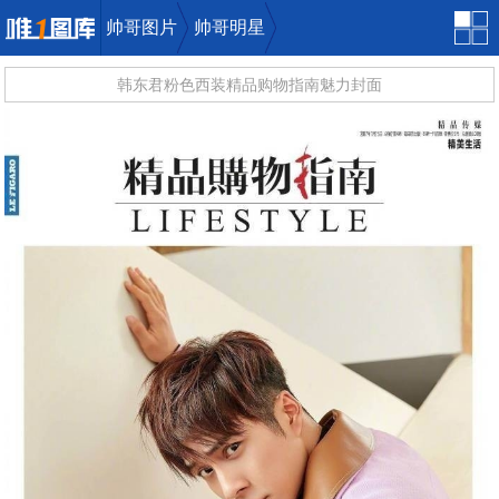
帅哥图片
帅哥明星
韩东君粉色西装精品购物指南魅力封面
唯一图库