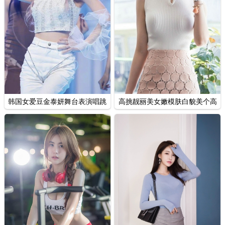
韩国女爱豆金泰妍舞台表演唱跳
高挑靓丽美女嫩模肤白貌美个高
俱佳图片
腿长街拍