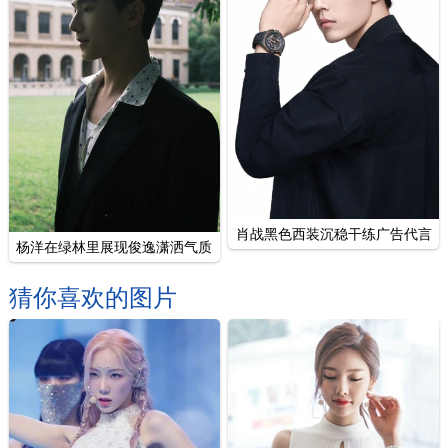
肖战黑色西装沉稳干练广告代言
杨洋在绿林里展现俊逸潇洒气质
写真
写真
猜你喜欢的图片