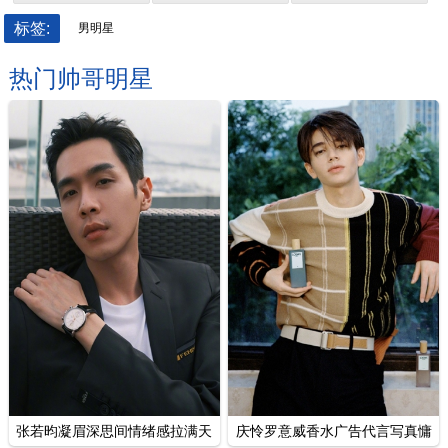
标签:
男明星
热门帅哥明星
张若昀凝眉深思间情绪感拉满天
庆怜罗意威香水广告代言写真慵