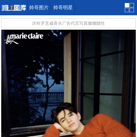
帅哥图片
帅哥明星
庆怜罗意威香水广告代言写真慵懒随性
唯一图库