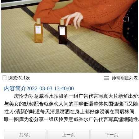
浏览:311次
帅哥明星列表
内容简介
2022-03-03 13:40:00
庆怜为罗意威香水拍摄的一组广告代言写真大片新鲜出炉
与美女的默契配合就像恋人间的耳畔低语整体氛围慵懒而又随
性,小清新的味道每天清晨喷洒在身上都好像浸润在雨后林间,
唯一图库为您分享一组庆怜罗意威香水广告代言写真慵懒随性
共8页:
上一页
下一页