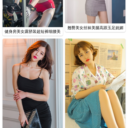
翘臀美女丝袜美腿高跟玉足妩媚
健身房美女露脐装超短裤细腰美
妖娆套图
腿套图