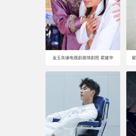
金玉良缘电视剧基情剧照 霍建华
翟