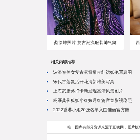
蔡徐坤照片 复古潮流服装帅气舞
西
相关内容推荐
波浪卷美女复古露背吊带红裙妖艳写真图
宋代古莲复活开花清新唯美写真
上海武康路打卡新发现高清风景图片
杨幂龚俊狐妖小红娘月红篇官宣影视剧照
2022香港小姐20强名单入围佳丽官方照
唯一图库有部分资源来源于互联网，图片版