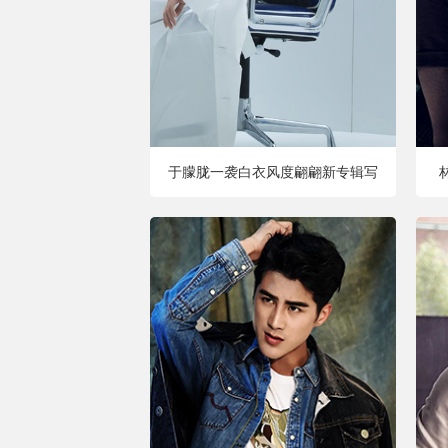
于朦胧一袭白衣风度翩翩新专辑写