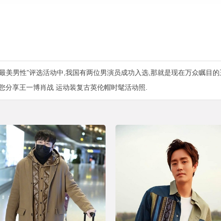
最美男性”评选活动中,我国有两位男演员成功入选,那就是现在万众瞩目的
您分享王一博肖战 运动装复古英伦帽时髦活动照.