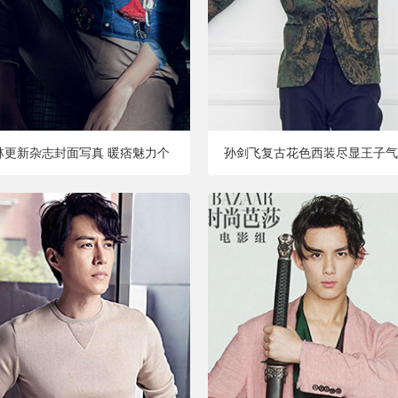
林更新杂志封面写真 暖痞魅力个
孙剑飞复古花色西装尽显王子气