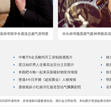
装帅哥陈学冬霸道总裁气质明星
街头帅哥魏晨霸气眼神养眼高清
中餐厅6全员郴州开工录制路透图片
林
星汉灿烂秀人含量高达百分之百图片
航
奔跑吧今晚一起来买新疆好物宣传海报
狄
密逃4今日开播《超前聚会》人物海报
明
龚俊狐妖小红娘月红篇造型仙气飘飘剧照
谷
权归原作者所有，若有侵权问题敬请告知，我们会立即处理。本站图片资源如果没有