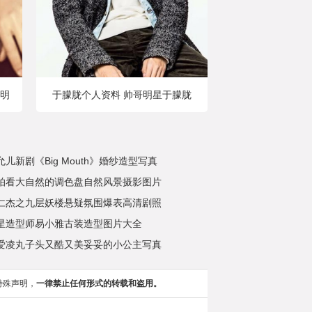
明
于朦胧个人资料 帅哥明星于朦胧
允儿新剧《Big Mouth》婚纱造型写真
拍看大自然的调色盘自然风景摄影图片
仁杰之九层妖楼悬疑氛围爆表高清剧照
星造型师易小雅古装造型图片大全
爱凌丸子头又酷又美妥妥的小公主写真
特殊声明，
一律禁止任何形式的转载和盗用。