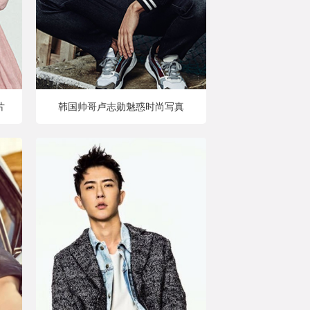
片
韩国帅哥卢志勋魅惑时尚写真