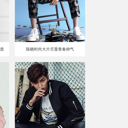
质
陈晓时尚大片尽显青春帅气