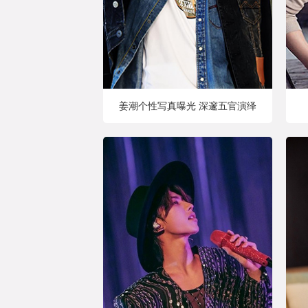
姜潮个性写真曝光 深邃五官演绎