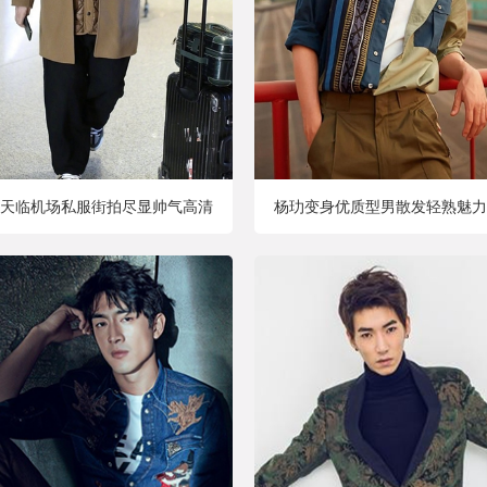
天临机场私服街拍尽显帅气高清
杨玏变身优质型男散发轻熟魅力