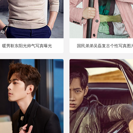
暖男靳东阳光帅气写真曝光
国民弟弟吴磊复古个性写真图