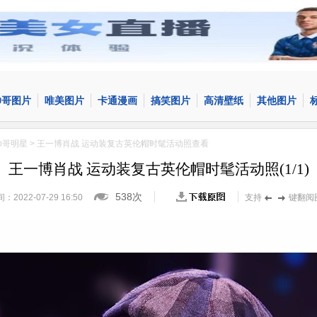
帅哥图片
唯美图片
卡通漫画
搞笑图片
高清壁纸
其他图片
帅哥明星
> 王一博肖战 运动装复古英伦帽时髦活动照查看
王一博肖战 运动装复古英伦帽时髦活动照
(
1
/
1
)
538次
22-07-29 16:50
支持
键翻阅