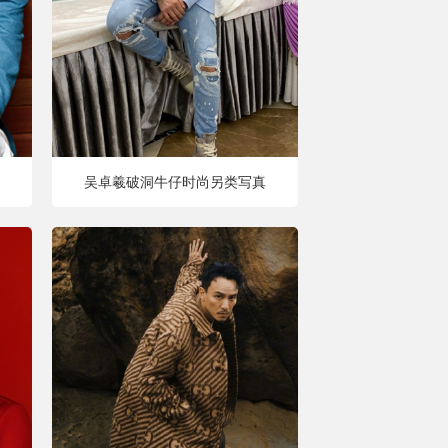
吴卓羲破洞牛仔时尚另类写真