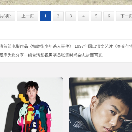
共6页:
上一页
1
2
3
4
5
6
下一
演首部电影作品《牯岭街少年杀人事件》,1997年因出演文艺片《春光乍泄
图库为您分享一组台湾影视男演员张震时尚杂志封面写真.