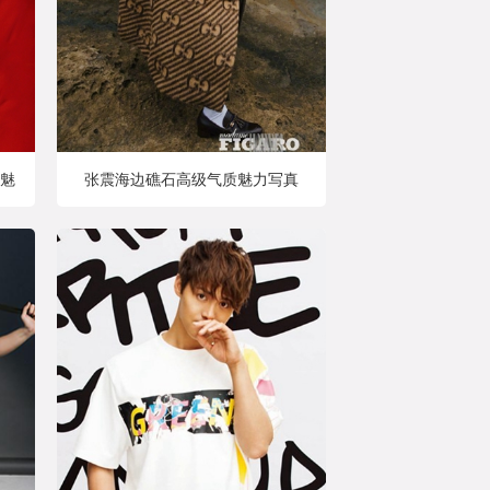
魅
张震海边礁石高级气质魅力写真