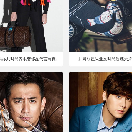
吴亦凡时尚养眼奢侈品代言写真
帅哥明星朱亚文时尚质感大片