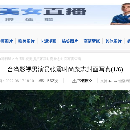
帅哥图片
唯美图片
卡通漫画
搞笑图片
高清壁纸
其他图片
帅哥明星
> 台湾影视男演员张震时尚杂志封面写真查看
台湾影视男演员张震时尚杂志封面写真
(
1
/
6
)
562次
22-06-17 18:10
支持
键翻阅