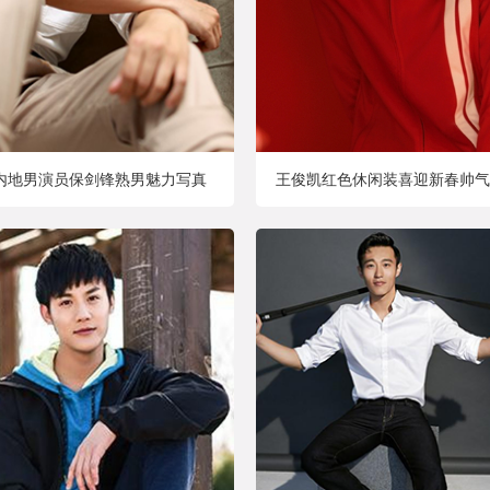
内地男演员保剑锋熟男魅力写真
王俊凯红色休闲装喜迎新春帅气