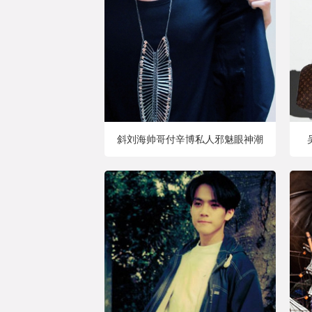
斜刘海帅哥付辛博私人邪魅眼神潮