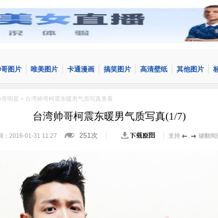
帅哥图片
唯美图片
卡通漫画
搞笑图片
高清壁纸
其他图片
帅哥明星
> 台湾帅哥柯震东暖男气质写真查看
台湾帅哥柯震东暖男气质写真
(
1
/
7
)
251次
16-01-31 11:27
支持
键翻阅