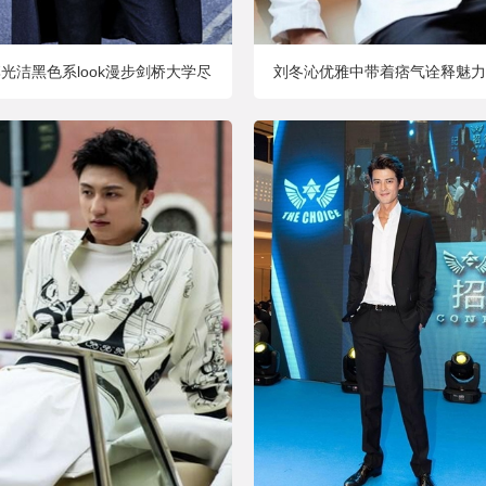
光洁黑色系look漫步剑桥大学尽
刘冬沁优雅中带着痞气诠释魅力