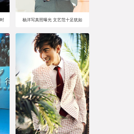
时
杨洋写真照曝光 文艺范十足犹如