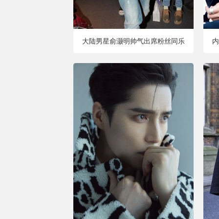
大陆男星俞灏明帅气出席粉丝同乐
内