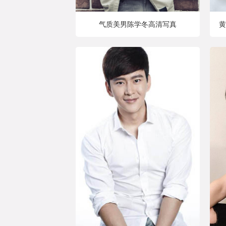
气质美男陈学冬高清写真
黄