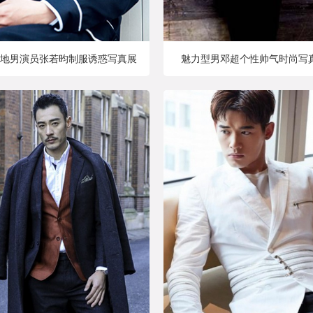
地男演员张若昀制服诱惑写真展
魅力型男邓超个性帅气时尚写