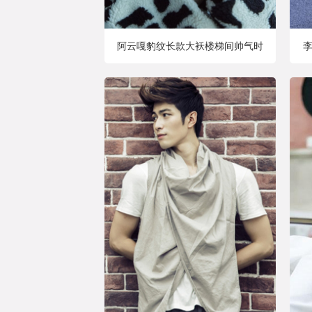
阿云嘎豹纹长款大袄楼梯间帅气时
李