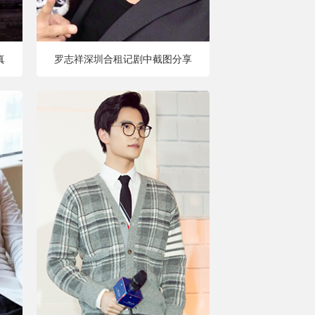
真
罗志祥深圳合租记剧中截图分享