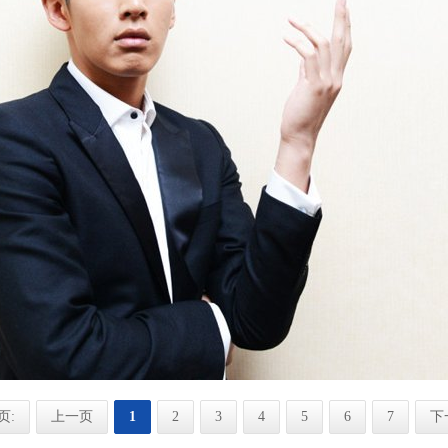
页:
上一页
1
2
3
4
5
6
7
下