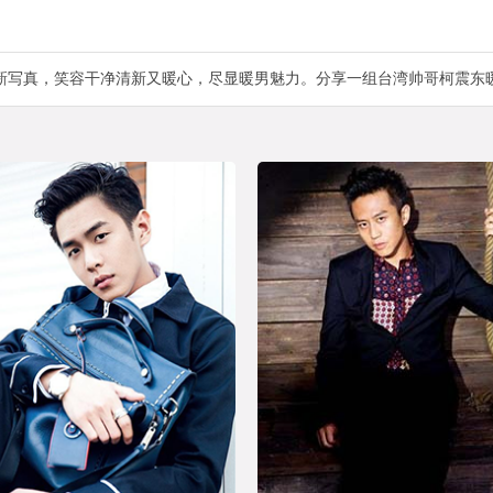
新写真，笑容干净清新又暖心，尽显暖男魅力。分享一组台湾帅哥柯震东