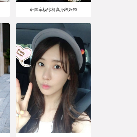
韩国车模徐柳真身段妖娆