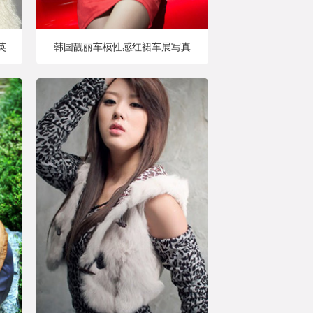
英
韩国靓丽车模性感红裙车展写真