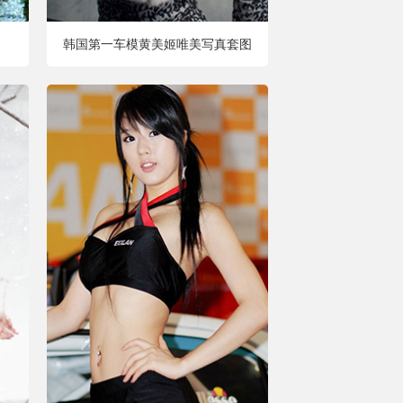
韩国第一车模黄美姬唯美写真套图