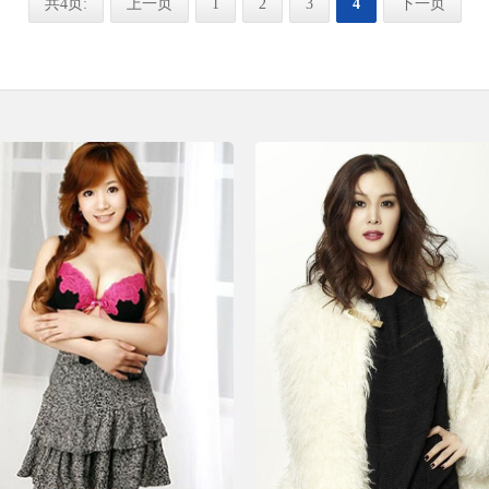
共4页:
上一页
1
2
3
4
下一页