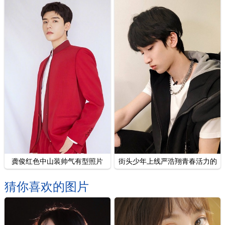
龚俊红色中山装帅气有型照片
街头少年上线严浩翔青春活力的
图片
猜你喜欢的图片