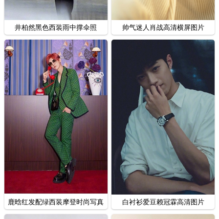
井柏然黑色西装雨中撑伞照
帅气迷人肖战高清横屏图片
鹿晗红发配绿西装摩登时尚写真
白衬衫爱豆赖冠霖高清图片