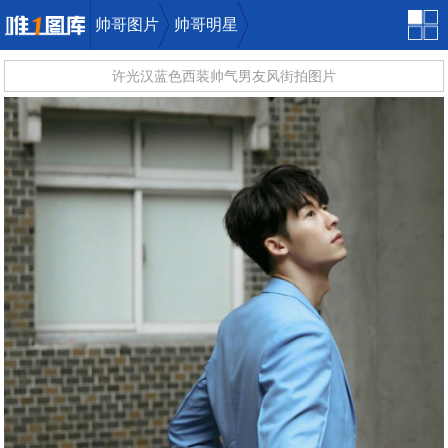
帅哥图片
帅哥明星
许光汉蓝色西装帅气男友风街拍图片
唯一图库