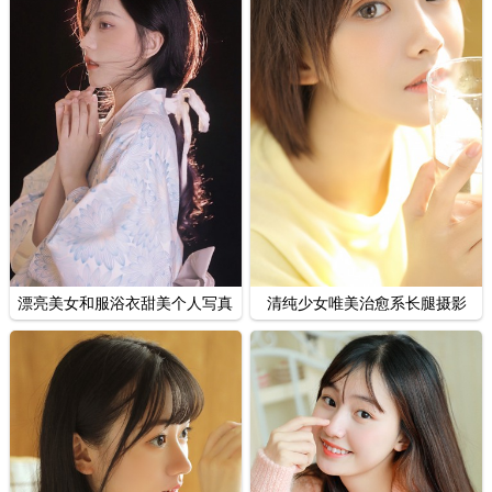
漂亮美女和服浴衣甜美个人写真
清纯少女唯美治愈系长腿摄影