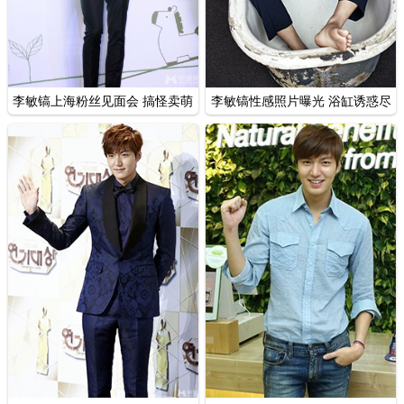
李敏镐性感照片曝光 浴缸诱惑尽
李敏镐上海粉丝见面会 搞怪卖萌
显熟男魅力
频比V