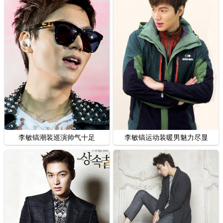
李敏镐潮装巡演帅气十足
李敏镐运动装暖男魅力尽显