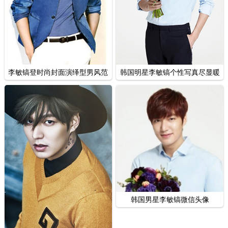
李敏镐登时尚封面演绎型男风范
韩国明星李敏镐个性写真尽显暖
男范
韩国男星李敏镐微信头像