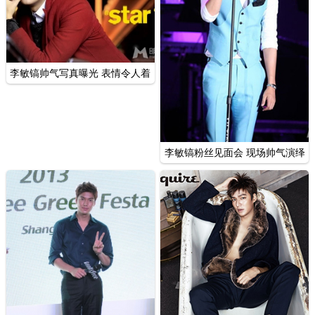
李敏镐帅气写真曝光 表情令人着
迷
李敏镐粉丝见面会 现场帅气演绎
歌曲