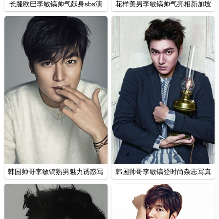
长腿欧巴李敏镐帅气献身sbs演
花样美男李敏镐帅气亮相新加坡
技大赏
韩国帅哥李敏镐熟男魅力诱惑写
韩国帅哥李敏镐登时尚杂志写真
真