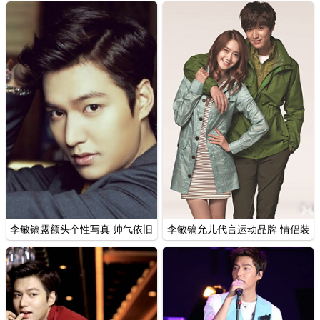
真
李敏镐允儿代言运动品牌 情侣装
李敏镐露额头个性写真 帅气依旧
活力四射