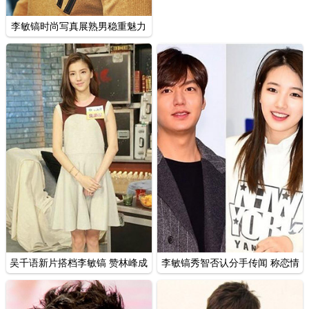
李敏镐时尚写真展熟男稳重魅力
吴千语新片搭档李敏镐 赞林峰成
李敏镐秀智否认分手传闻 称恋情
熟有魅力
稳定