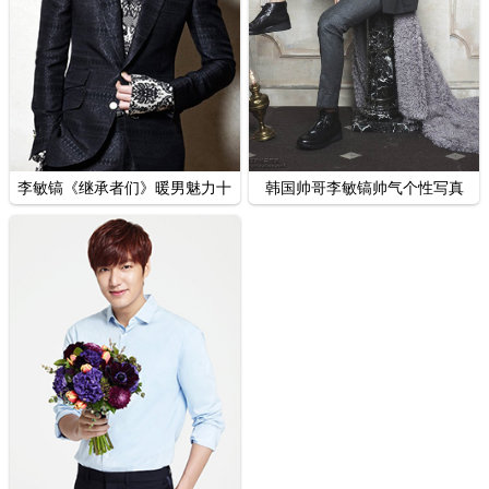
李敏镐《继承者们》暖男魅力十
韩国帅哥李敏镐帅气个性写真
足