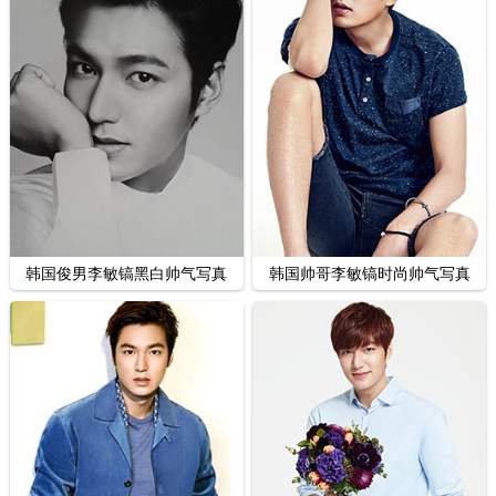
韩国俊男李敏镐黑白帅气写真
韩国帅哥李敏镐时尚帅气写真