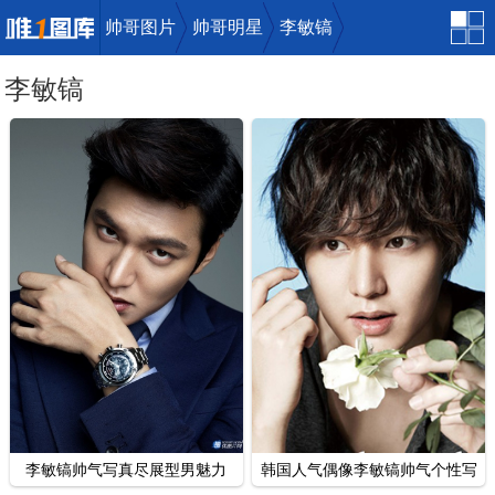
帅哥图片
帅哥明星
李敏镐
李敏镐
唯一图库
李敏镐帅气写真尽展型男魅力
韩国人气偶像李敏镐帅气个性写