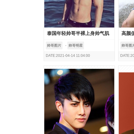
泰国年轻帅哥半裸上身帅气肌
高颜
肉生活照图片
照片
帅哥图片
-
帅哥明星
帅哥图
DATE:2021-04-14 11:04:00
DATE:20