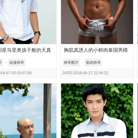
明星马里奥孩子般的天真
胸肌真誘人的小鲜肉泰国男模
片
-
动漫帅哥
帅哥图片
-
肌肉帅哥
18-07-02 03:07:06
DATE:2018-06-27 22:06:22