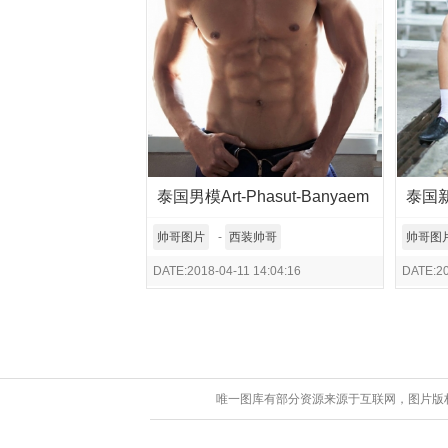
泰国男模Art-Phasut-Banyaem
泰国新
结实肌肉展现暹罗型男魅力
帅哥图片
-
西装帅哥
帅哥图
DATE:2018-04-11 14:04:16
DATE:20
唯一图库有部分资源来源于互联网，图片版