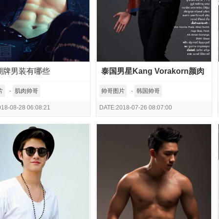
潮牌男装有哪些
泰国男星Kang Vorakorn颜肉
双全型男气质爆棚
片
-
肌肉帅哥
帅哥图片
-
韩国帅哥
18-08-28 06:08:21
DATE:2018-07-26 08:07:00