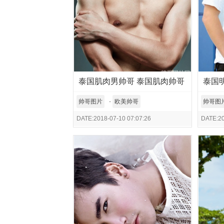
泰国肌肉男帅哥 泰国肌肉帅哥
泰国
图片 泰国猛男秀
无邪
帅哥图片
-
欧美帅哥
帅哥图
DATE:2018-07-10 07:07:26
DATE:20