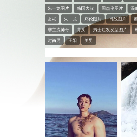
朱一龙图片
韩国大叔
周杰伦图片
混
玄彬
朱一龙
邓伦图片
肖战图片
非主流帅哥
背头
男士短发发型图片
时尚男
王阳
美男