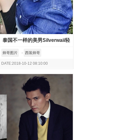
泰国不一样的美男Silverwaii轻
咬拇指卖萌自拍
帅哥图片
-
西装帅哥
DATE:2018-10-12 08:10:00