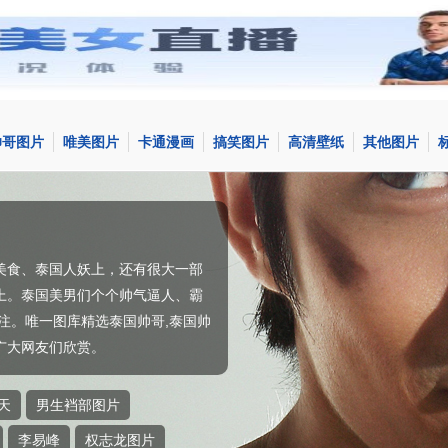
帅哥图片
唯美图片
卡通漫画
搞笑图片
高清壁纸
其他图片
美食、泰国人妖上，还有很大一部
上。泰国美男们个个帅气逼人、霸
关注。唯一图库精选泰国帅哥,泰国帅
广大网友们欣赏。
天
男生裆部图片
李易峰
权志龙图片