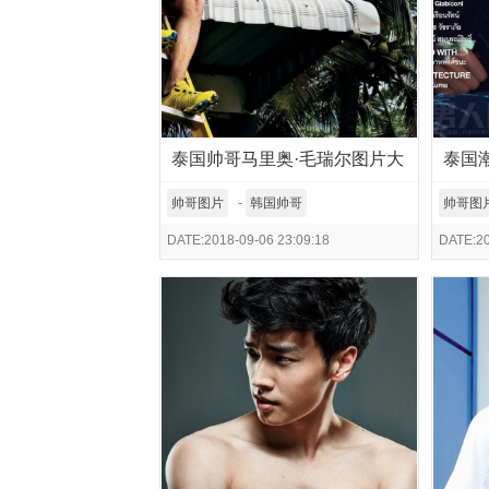
泰国帅哥马里奥·毛瑞尔图片大
泰国
全
帅哥图片
-
韩国帅哥
帅哥图
DATE:2018-09-06 23:09:18
DATE:20