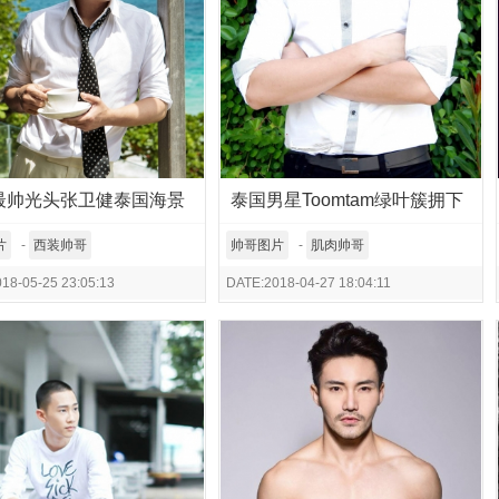
最帅光头张卫健泰国海景
泰国男星Toomtam绿叶簇拥下
的美男子
片
-
西装帅哥
帅哥图片
-
肌肉帅哥
18-05-25 23:05:13
DATE:2018-04-27 18:04:11