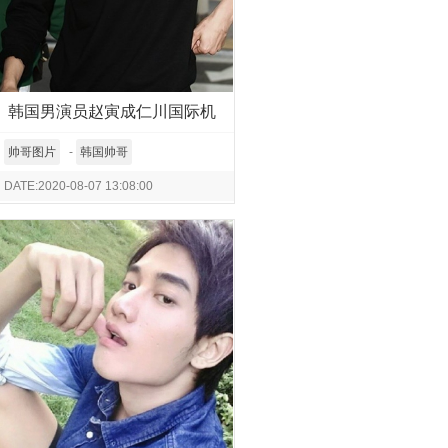
韩国男演员赵寅成仁川国际机
场街拍图片
帅哥图片
-
韩国帅哥
DATE:2020-08-07 13:08:00