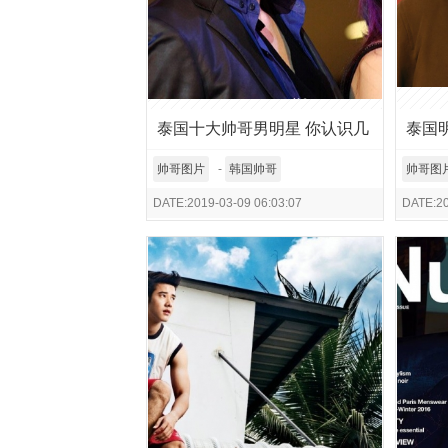
泰国十大帅哥男明星 你认识几
泰国
个？
帅哥图片
-
韩国帅哥
帅哥图
DATE:2019-03-09 06:03:07
DATE:20