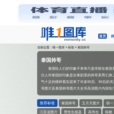
首页
当前位置：
唯一图库
>
标签
>
泰国帅哥
泰国帅哥
泰国给人们的印象不单单只是停留在泰国
分人对泰国的印象是在泰剧里的帅哥美男们身
气十足的模样着实迎来了许多80后、90后的
哥图片及泰国帅哥图片大全等高清图片内容给
推荐标签
泰国帅哥
五月天图片
胡一
汪苏泷图片
男性生殖器
高伟光
陈晓