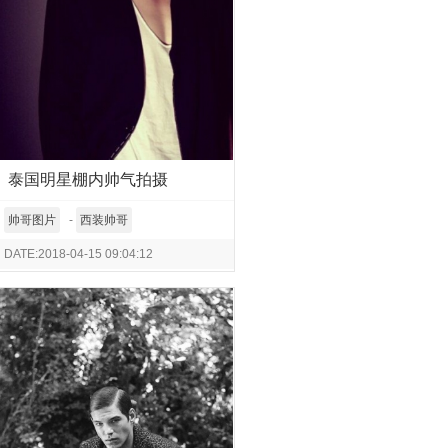
泰国明星棚内帅气拍摄
帅哥图片
-
西装帅哥
DATE:2018-04-15 09:04:12