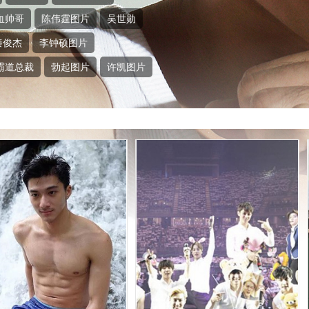
血帅哥
陈伟霆图片
吴世勋
秦俊杰
李钟硕图片
霸道总裁
勃起图片
许凯图片