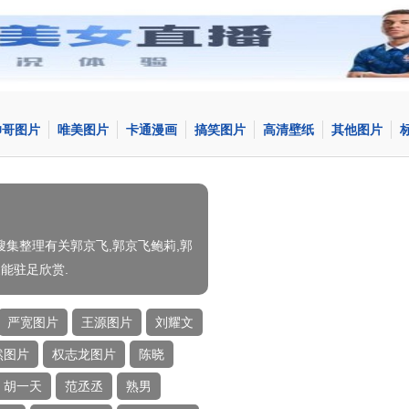
帅哥图片
唯美图片
卡通漫画
搞笑图片
高清壁纸
其他图片
集整理有关郭京飞,郭京飞鲍莉,郭
能驻足欣赏.
严宽图片
王源图片
刘耀文
然图片
权志龙图片
陈晓
胡一天
范丞丞
熟男