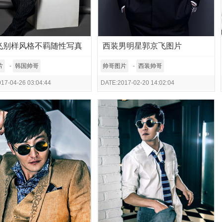
飞别样风格不羁随性写真
西装男明星郭京飞图片
片
-
韩国帅哥
帅哥图片
-
西装帅哥
17-04-26 03:04:44
DATE:2017-02-20 14:02:04