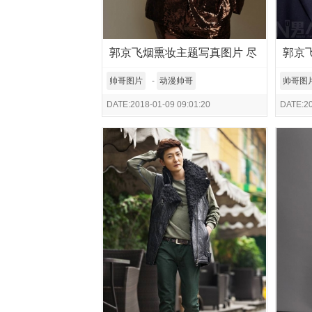
郭京飞烟熏妆主题写真图片 尽
郭京
显暗黑冷酷气场
帅哥图片
-
动漫帅哥
帅哥图
DATE:2018-01-09 09:01:20
DATE:20