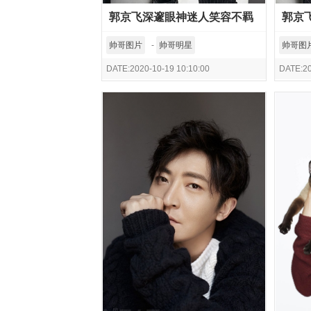
郭京飞深邃眼神迷人笑容不羁
郭京
气质写真
尽显
帅哥图片
-
帅哥明星
帅哥图
DATE:2020-10-19 10:10:00
DATE:20