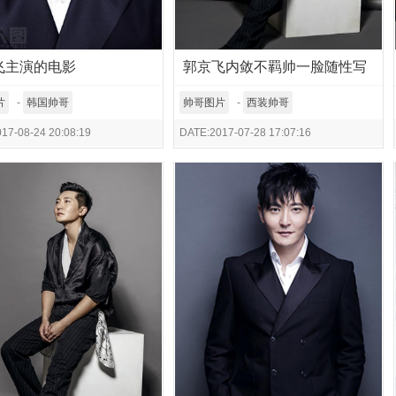
飞主演的电影
郭京飞内敛不羁帅一脸随性写
真曝光
片
-
韩国帅哥
帅哥图片
-
西装帅哥
17-08-24 20:08:19
DATE:2017-07-28 17:07:16