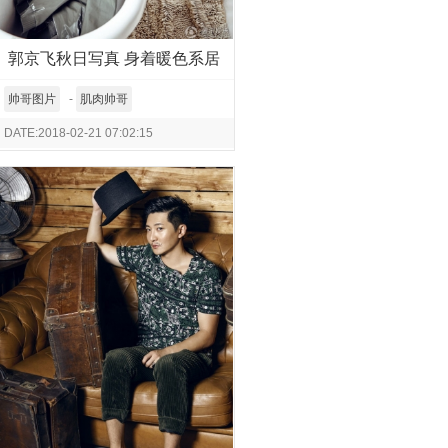
郭京飞秋日写真 身着暖色系居
家服慵懒随意
帅哥图片
-
肌肉帅哥
DATE:2018-02-21 07:02:15