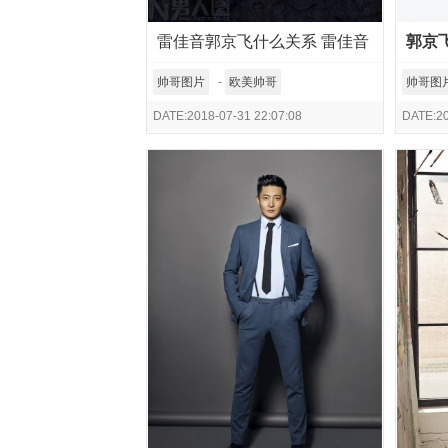
雷佳音郭京飞什么关系 雷佳音
郭京
郭京飞好友
互动
帅哥图片
-
欧美帅哥
帅哥图
DATE:2018-07-31 22:07:08
DATE:20