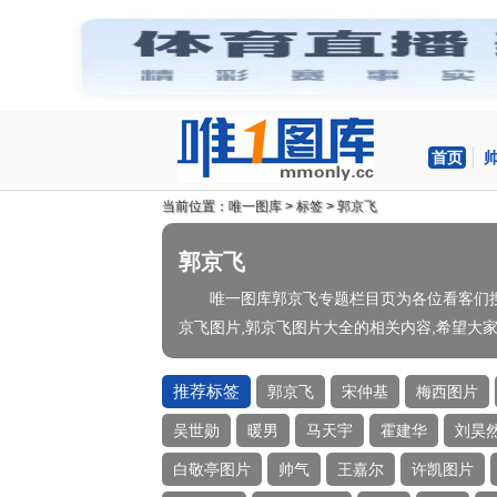
首页
当前位置：
唯一图库
>
标签
>
郭京飞
郭京飞
唯一图库郭京飞专题栏目页为各位看客们搜
京飞图片,郭京飞图片大全的相关内容,希望大家
推荐标签
郭京飞
宋仲基
梅西图片
吴世勋
暖男
马天宇
霍建华
刘昊
白敬亭图片
帅气
王嘉尔
许凯图片