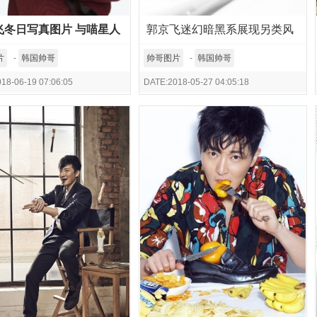
飞冬日写真图片 与喵星人
郭京飞迷幻暗黑系展现另类风
暖化人心
潮
片
-
韩国帅哥
帅哥图片
-
韩国帅哥
18-06-19 07:06:05
DATE:2018-05-27 04:05:18