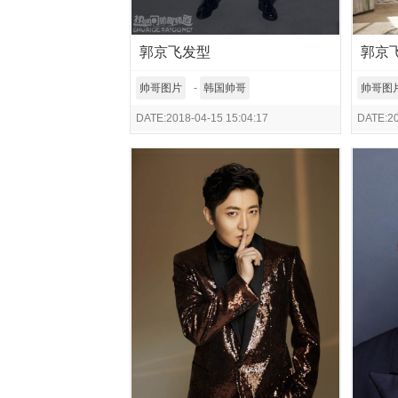
郭京飞发型
郭京
家难
帅哥图片
-
韩国帅哥
帅哥图
DATE:2018-04-15 15:04:17
DATE:20