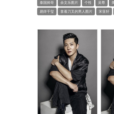
泰国帅哥
余文乐图片
个性
吴尊
易烊千玺
拿着刀叉的男人图片
宋亚轩