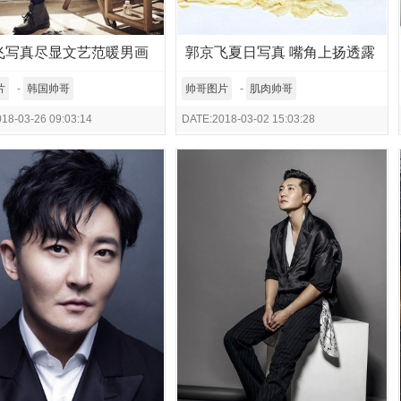
飞写真尽显文艺范暖男画
郭京飞夏日写真 嘴角上扬透露
掩逗比
成熟雅痞范
片
-
韩国帅哥
帅哥图片
-
肌肉帅哥
18-03-26 09:03:14
DATE:2018-03-02 15:03:28