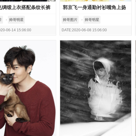
飞绸缎上衣搭配条纹长裤
郭京飞一身通勤衬衫嘴角上扬
随性慵懒风写真
充满雅痞范写真
片
-
帅哥明星
帅哥图片
-
帅哥明星
20-06-14 15:06:00
DATE:2020-06-08 15:06:00