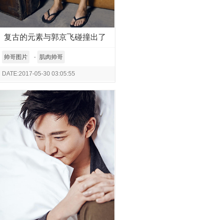
复古的元素与郭京飞碰撞出了
彩色幽默
帅哥图片
-
肌肉帅哥
DATE:2017-05-30 03:05:55