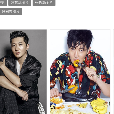
美男
汪苏泷图片
张哲瀚图片
好同志图片